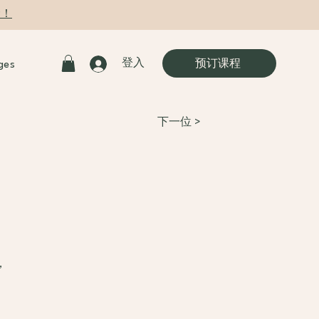
9！
登入
预订课程
ges
下一位 >
，