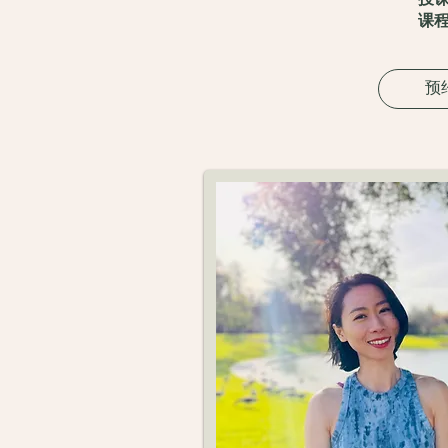
授
课
预