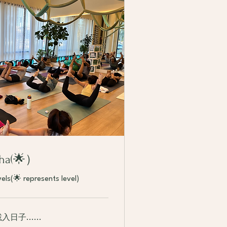
tha(🌟）
evels(🌟 represents level)
日子......