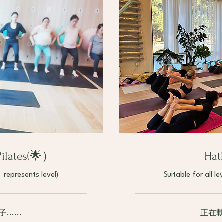
Pilates(🌟）
Ha
 represents level)
Suitable for all l
.....
正在載入