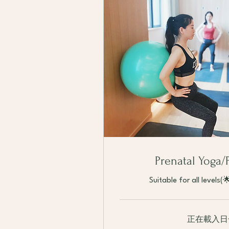
Prenatal Yoga/
Suitable for all levels(
正在載入日子.