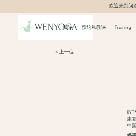
欢迎来到问
WENYOGA
团课
预约私教课
Training
< 上一位
RY
康
中国