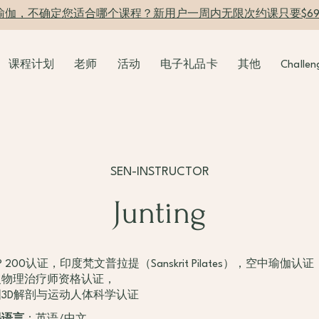
瑜伽，不确定您适合哪个课程？新用户一周内无限次约课只要$6
课程计划
老师
活动
电子礼品卡
其他
Challen
SEN-INSTRUCTOR
Junting
T® 200认证，印度梵文普拉提（Sanskrit Pilates），空中瑜伽认证
复物理治疗师资格认证，
3D解剖与运动人体科学认证