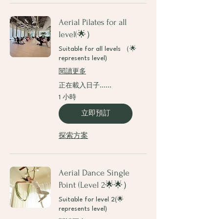
Aerial Pilates for all
level(🌟）
Suitable for all levels （🌟
represents level)
閱讀更多
正在載入日子......
1 小時
立即預訂
探索方案
Aerial Dance Single
Point (Level 2🌟🌟）
Suitable for level 2(🌟
represents level)