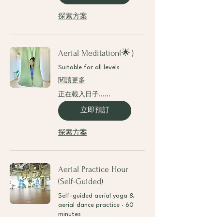
探索方案
Aerial Meditation(🌟）
Suitable for all levels
閱讀更多
正在載入日子......
立即預訂
探索方案
Aerial Practice Hour
(Self-Guided)
Self-guided aerial yoga &
aerial dance practice · 60
minutes