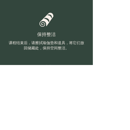
保持整洁
课程结束后，请擦拭瑜伽垫和道具，将它们放
回储藏处，保持空间整洁。
互相尊重
任何时候都尊重自己、Wenyoga空间、老师
和其他练习者。