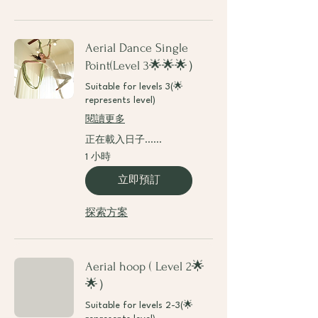
Aerial Dance Single
Point(Level 3🌟🌟🌟）
Suitable for levels 3(🌟
represents level)
閱讀更多
正在載入日子......
1 小時
立即預訂
探索方案
Aerial hoop ( Level 2🌟
🌟）
Suitable for levels 2-3(🌟