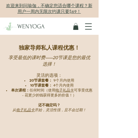
欢迎来到问瑜伽，不确定您适合哪个课程？新
用户一周内无限次约课只要$69！
WENYOGA
独家导师私人课程优惠！
享受最低的课时费——20节课是您的最优
选择！
灵活的选项：
20节课套餐：
9个月内使用
10节课套餐：
4个月内使用
单次课程：
任何时间（使用
电子礼品卡
可享受优惠
- 花更少的钱获得更多的价值！）
还不确定吗？
从
电子礼品卡
开始，灵活性强，且不会过期！