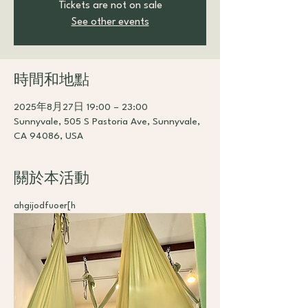
Tickets are not on sale
See other events
時間和地點
2025年8月27日 19:00 – 23:00
Sunnyvale, 505 S Pastoria Ave, Sunnyvale,
CA 94086, USA
關於本活動
ahgijodfuoer[h