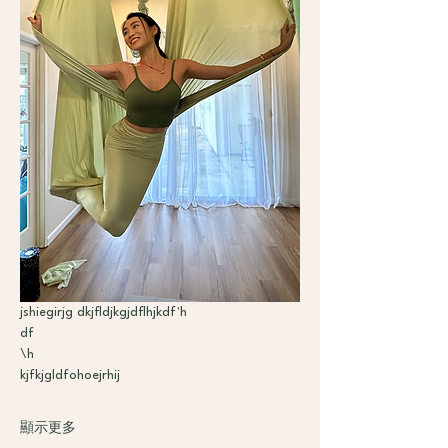
jshiegirjg dkjfldjkgjdflhjkdf'h
df
\h
kjfkjgldfohoejrhij
顯示更多