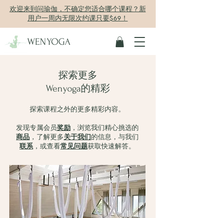
欢迎来到问瑜伽，不确定您适合哪个课程？新
用户一周内无限次约课只要$69！
WENYOGA
探索更多
Wenyoga的精彩
探索课程之外的更多精彩内容。
发现专属会员
奖励
，浏览我们精心挑选的
商品
，了解更多
关于我们
的信息，与我们
联系
，或查看
常见问题
获取快速解答。